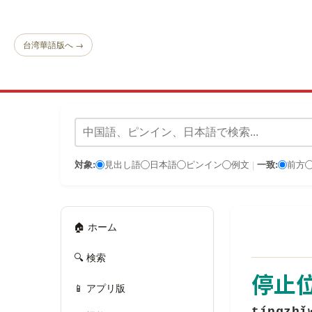
台湾華語版へ →
対象:
見出し語
日本語
ピンイン
例文
一致:
前方
|
🏠 ホーム
🔍 検索
停止
📱 アプリ版