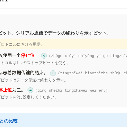
wèi
ビット。シリアル通信でデータの終わりを示すビット。
信プロトコルにおける用語。
议使用一个
停止位
。
(zhège xiéyì shǐyòng yí ge tíngzhǐ
ロトコルは1つのストップビットを使う。
标志着数据传输的结束。
(tíngzhǐwèi biāozhìzhe shùjù c
プビットはデータ伝送の終わりを示す。
停止位
为二。
(qǐng shèzhì tíngzhǐwèi wéi èr.)
プビットを2に設定してください。
語との比較