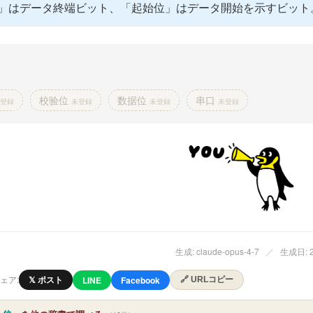
」はデータ終端ビット、「起始位」はデータ開始を示すビット
校验位
数据位
串口
登録
未登録
未登録
未登録
生成: claude-opus-4-7
／
生成日: 20
ェア:
𝕏 ポスト
LINE
Facebook
🔗 URLコピー