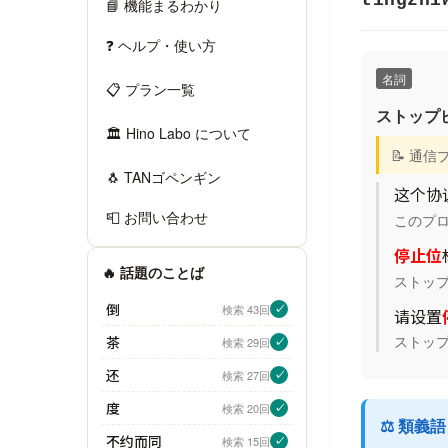
tíngzhǐ
📘 機能まるわかり
❓ ヘルプ・使い方
名詞
📋 プラン一覧
ストップ
🏛 Hino Labo について
📝 通
🐧 TANゴペンギン
这个协
📮 お問い合わせ
このプ
停止位
🔥 話題のことば
ストッ
倒
検索 43回
✓
请设置
ストッ
茶
検索 29回
✓
还
検索 27回
✓
度
検索 20回
✓
⚖️ 類義
不约而同
検索 15回
✓