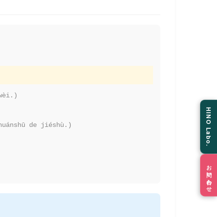
wèi.)
HINO Labo.
huánshū de jiéshù.)
お問い合わせ