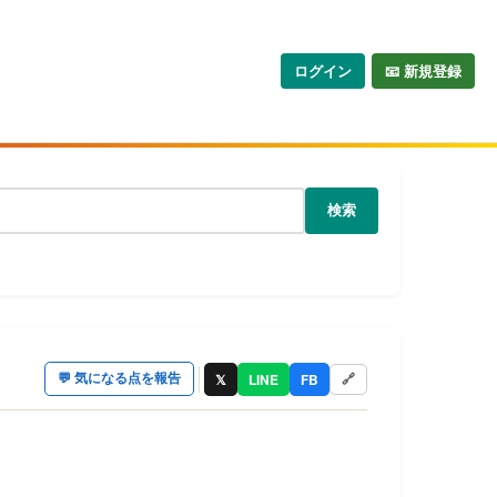
ログイン
📧 新規登録
検索
𝕏
LINE
FB
💬
気になる点を報告
🔗