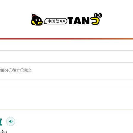
部分
後方
完全
位