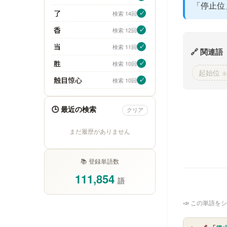
「停止位
了
検索 14回
✓
香
検索 12回
✓
当
検索 11回
✓
🔗 関連語
胜
検索 10回
✓
起始位
未
触目惊心
検索 10回
✓
🕒 最近の検索
クリア
まだ履歴がありません
📚 登録単語数
111,854
語
📣 この単語をシ