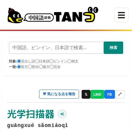
☰
検索
対象:
見出し語
日本語
ピンイン
例文
一致:
前方
部分
後方
完全
𝕏
LINE
FB
💬
気になる点を報告
🔗
光学扫描器
guāngxué sǎomiáoqì