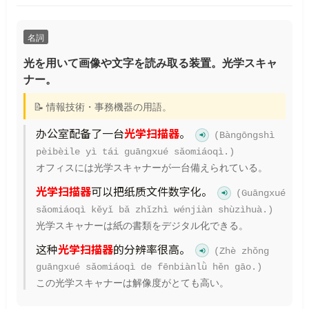
名詞
光を用いて画像や文字を読み取る装置。光学スキャ
ナー。
📝 情報技術・事務機器の用語。
办公室配备了一台
光学扫描器
。
(Bàngōngshì
pèibèile yì tái guāngxué sǎomiáoqì.)
オフィスには光学スキャナーが一台備えられている。
光学扫描器
可以把纸质文件数字化。
(Guāngxué
sǎomiáoqì kěyǐ bǎ zhǐzhì wénjiàn shùzìhuà.)
光学スキャナーは紙の書類をデジタル化できる。
这种
光学扫描器
的分辨率很高。
(Zhè zhǒng
guāngxué sǎomiáoqì de fēnbiànlǜ hěn gāo.)
この光学スキャナーは解像度がとても高い。