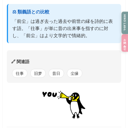
⚖️ 類義語との比較
HINO Labo.
「前尘」は過ぎ去った過去や前世の縁を詩的に表
す語。「往事」が単に昔の出来事を指すのに対
し、「前尘」はより文学的で情緒的。
お問い合わせ
🔗 関連語
往事
旧梦
昔日
尘缘