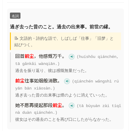
名詞
過ぎ去った昔のこと。過去の出来事。前世の縁。
📝 文語的・詩的な語で、しばしば「往事」「旧梦」と
結びつく。
回首
前尘
，他感慨万千。
(huíshǒu qiánchén,
tā gǎnkǎi wànqiān.)
過去を振り返り、彼は感慨無量だった。
前尘
往事如烟般消散。
(qiánchén wǎngshì rú
yān bān xiāosàn.)
過ぎ去った昔の出来事は煙のように消えていった。
她不愿再提起那段
前尘
。
(tā bùyuàn zài tíqǐ
nà duàn qiánchén.)
彼女はその過去のことを再び口にしたがらなかった。