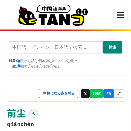
☰
検索
対象:
見出し語
日本語
ピンイン
例文
一致:
前方
部分
後方
完全
𝕏
LINE
FB
💬
気になる点を報告
🔗
前尘
qiánchén