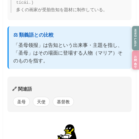
tícái.)
多くの画家が受胎告知を題材に制作している。
HINO Labo.
⚖️ 類義語との比較
「圣母领报」は告知という出来事・主題を指し、
「圣母」はその場面に登場する人物（マリア）そ
お問い合わせ
のものを指す。
🔗 関連語
圣母
天使
基督教