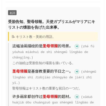
名詞
受胎告知、聖母領報。天使ガブリエルがマリアにキ
リストの懐胎を告げた出来事。
📝 キリスト教・美術の用語。
这幅油画描绘的是
圣母领报
的场景。
(zhè fú
yóuhuà miáohuì de shì shèngmǔ lǐngbào de
chǎngjǐng.)
この油絵は受胎告知の場面を描いている。
圣母领报
是基督教重要的节日之一。
(shèngmǔ
lǐngbào shì Jīdūjiào zhòngyào de jiérì zhī
yī.)
聖母領報はキリスト教の重要な祝日の一つだ。
许多画家都创作过
圣母领报
的题材。
(xǔduō
huàjiā dōu chuàngzuò guo shèngmǔ lǐngbào de