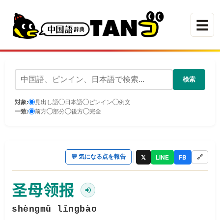
☰
検索
対象:
見出し語
日本語
ピンイン
例文
一致:
前方
部分
後方
完全
𝕏
LINE
FB
💬
気になる点を報告
🔗
圣母领报
shèngmǔ lǐngbào