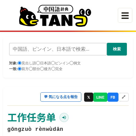
☰
検索
対象:
見出し語
日本語
ピンイン
例文
一致:
前方
部分
後方
完全
𝕏
LINE
FB
💬
気になる点を報告
🔗
工作任务单
gōngzuò rènwùdān