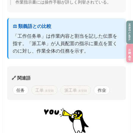
作業指示書には操作手順が詳しく列挙されている。
⚖️ 類義語との比較
HINO Labo.
「工作任务单」は作業内容と割当を記した伝票を
指す。「派工单」が人員配置の指示に重点を置く
お問い合わせ
のに対し、作業全体の任務を示す。
🔗 関連語
任务
工单
派工单
作业
未登録
未登録