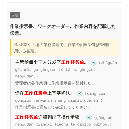
名詞
作業指示書、ワークオーダー。作業内容を記載した
伝票。
📝 企業や工場の業務管理で、作業の割当や進捗管理に
用いる書類。
主管给每个工人分发了
工作任务单
。
(zhǔguǎn
gěi měi gè gōngrén fēnfā le gōngzuò
rènwùdān.)
管理者は各作業員に作業指示書を配付した。
请在
工作任务单
上签字确认。
(qǐng zài
gōngzuò rènwùdān shàng qiānzì quèrèn.)
作業指示書に署名して確認してください。
工作任务单
详细列出了操作步骤。
(gōngzuò
rènwùdān xiángxì lièchū le cāozuò bùzhòu.)