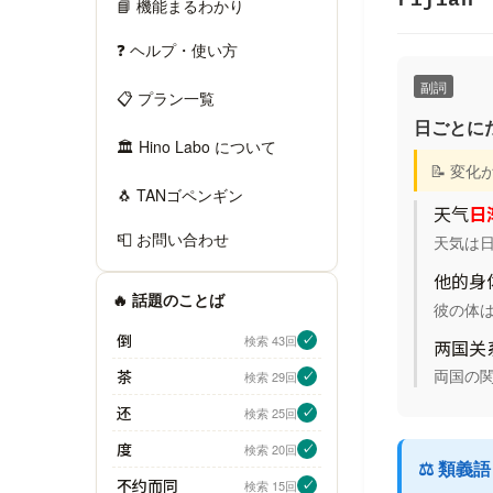
rìjiàn
📘 機能まるわかり
❓ ヘルプ・使い方
副詞
📋 プラン一覧
日ごとに
🏛 Hino Labo について
📝 変
🐧 TANゴペンギン
天气
日
📮 お問い合わせ
天気は
他的身
🔥 話題のことば
彼の体
倒
検索 43回
✓
两国关
両国の
茶
検索 29回
✓
还
検索 25回
✓
度
検索 20回
✓
⚖️ 類義
不约而同
検索 15回
✓