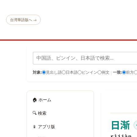
台湾華語版へ →
対象:
見出し語
日本語
ピンイン
例文
一致:
前方
|
🏠 ホーム
🔍 検索
日渐
📱 アプリ版