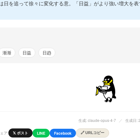
は日を追って徐々に変化する意。「日益」がより強い増大を表
渐渐
日益
日趋
生成: claude-opus-4-7
／
生成日: 20
ェア:
𝕏 ポスト
LINE
Facebook
🔗 URLコピー