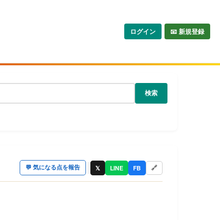
ログイン
📧 新規登録
検索
𝕏
LINE
FB
💬
気になる点を報告
🔗