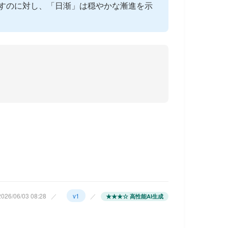
すのに対し、「日渐」は穏やかな漸進を示
26/06/03 08:28
／
v1
／
★★★☆ 高性能AI生成