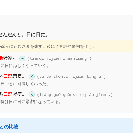
だんだんと。日に日に。
化が徐々に進むさまを表す。後に形容詞や動詞を伴う。
渐
转凉。
(tiānqì rìjiàn zhuǎnliáng.)
日に日に涼しくなっていく。
体
日渐
康复。
(tā de shēntǐ rìjiàn kāngfù.)
は日ごとに回復していった。
系
日渐
紧密。
(liǎng guó guānxì rìjiàn jǐnmì.)
関係は日に日に緊密になっている。
語との比較