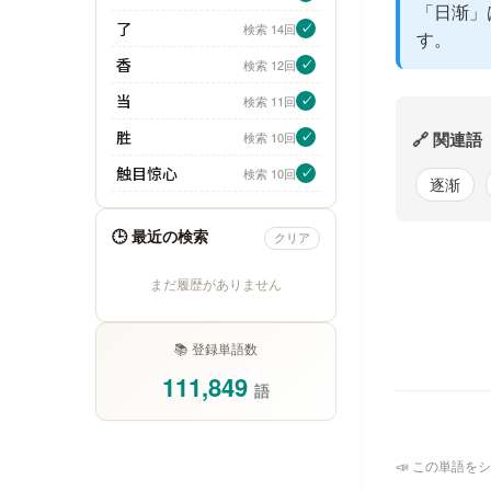
「日渐」
了
検索 14回
✓
す。
香
検索 12回
✓
当
検索 11回
✓
胜
🔗 関連語
検索 10回
✓
触目惊心
検索 10回
✓
逐渐
🕒 最近の検索
クリア
まだ履歴がありません
📚 登録単語数
111,849
語
📣 この単語をシ