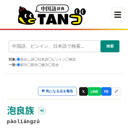
☰
検索
対象:
見出し語
日本語
ピンイン
例文
一致:
前方
部分
後方
完全
𝕏
LINE
FB
💬
気になる点を報告
🔗
泡良族
pàoliángzú