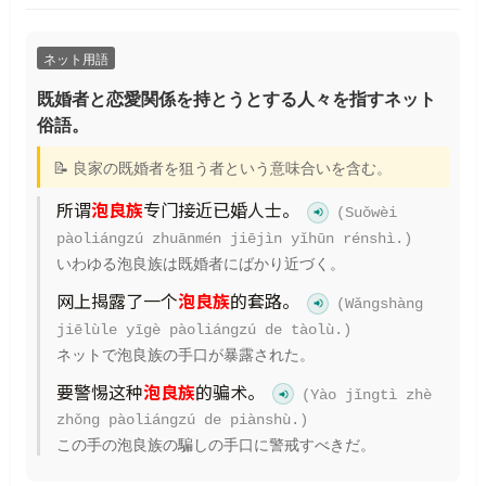
ネット用語
既婚者と恋愛関係を持とうとする人々を指すネット
俗語。
📝 良家の既婚者を狙う者という意味合いを含む。
所谓
泡良族
专门接近已婚人士。
(Suǒwèi
pàoliángzú zhuānmén jiējìn yǐhūn rénshì.)
いわゆる泡良族は既婚者にばかり近づく。
网上揭露了一个
泡良族
的套路。
(Wǎngshàng
jiēlùle yīgè pàoliángzú de tàolù.)
ネットで泡良族の手口が暴露された。
要警惕这种
泡良族
的骗术。
(Yào jǐngtì zhè
zhǒng pàoliángzú de piànshù.)
この手の泡良族の騙しの手口に警戒すべきだ。