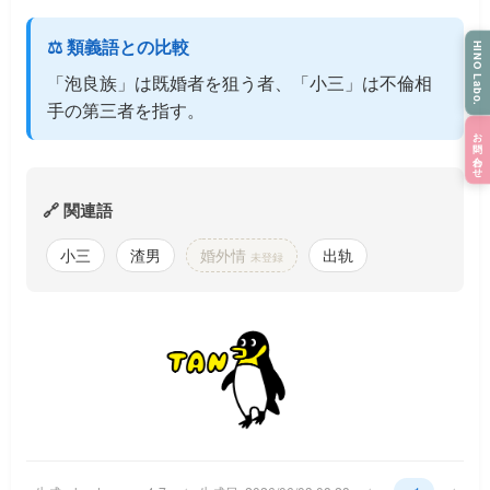
⚖️ 類義語との比較
HINO Labo.
「泡良族」は既婚者を狙う者、「小三」は不倫相
手の第三者を指す。
お問い合わせ
🔗 関連語
小三
渣男
婚外情
出轨
未登録