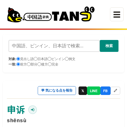
☰
検索
対象:
見出し語
日本語
ピンイン
例文
一致:
前方
部分
後方
完全
𝕏
LINE
FB
💬
気になる点を報告
🔗
申诉
shēnsù