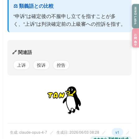
⚖️ 類義語との比較
HINO Labo.
“申诉”は確定後の不服申し立てを指すことが多
く、“上诉”は判決確定前の上級審への控訴を指す。
お問い合わせ
🔗 関連語
上诉
投诉
控告
生成: claude-opus-4-7
／
生成日: 2026/06/03 08:28
／
v1
／
★★★☆ 高性能AI生成