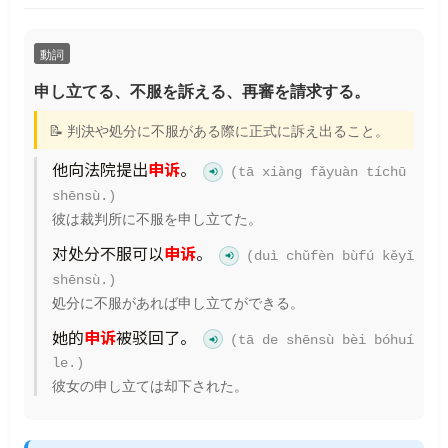
動詞
申し立てる、不服を訴える、再審を請求する。
📝 判決や処分に不服がある際に正式に訴え出ること。
他向法院提出
申诉
。
(tā xiàng fǎyuàn tíchū
shēnsù.)
彼は裁判所に不服を申し立てた。
对处分不服可以
申诉
。
(duì chǔfèn bùfú kěyǐ
shēnsù.)
処分に不服があれば申し立てができる。
她的
申诉
被驳回了。
(tā de shēnsù bèi bóhuí
le.)
彼女の申し立ては却下された。