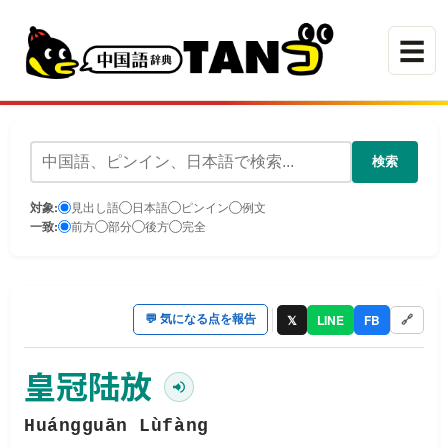
☰
検索
対象:
見出し語
日本語
ピンイン
例文
一致:
前方
部分
後方
完全
𝕏
LINE
FB
💬
気になる点を報告
🔗
皇冠陆放
Huángguān Lùfàng