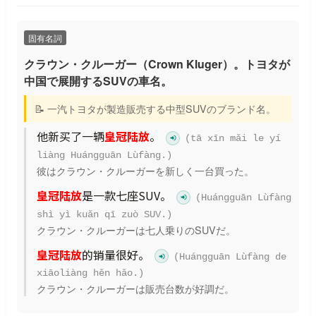
固有名詞
クラウン・クルーガー（Crown Kluger）。トヨタが
中国で展開するSUVの車名。
📝 一汽トヨタが製造販売する中型SUVのブランド名。
他新买了一辆
皇冠陆放
。
(tā xīn mǎi le yí
liàng Huángguān Lùfàng.)
彼はクラウン・クルーガーを新しく一台買った。
皇冠陆放
是一款七座SUV。
(Huángguān Lùfàng
shì yì kuǎn qī zuò SUV.)
クラウン・クルーガーは七人乗りのSUVだ。
皇冠陆放
的销量很好。
(Huángguān Lùfàng de
xiāoliàng hěn hǎo.)
クラウン・クルーガーは販売台数が好調だ。