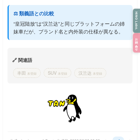
⚖️ 類義語との比較
HINO Labo.
“皇冠陆放”は“汉兰达”と同じプラットフォームの姉
妹車だが、ブランド名と内外装の仕様が異なる。
お問い合わせ
🔗 関連語
丰田
SUV
汉兰达
未登録
未登録
未登録