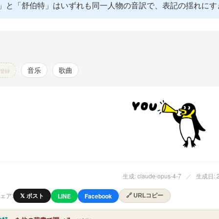
」と「舒伯特」はいずれも同一人物の音訳で、表記の揺れにす
音乐
歌曲
登録
生成: claude-opus-4-7
／
生成日: 20
ェア:
𝕏 ポスト
LINE
Facebook
🔗 URLコピー