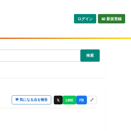
ログイン
📧 新規登録
検索
𝕏
LINE
FB
💬
気になる点を報告
🔗