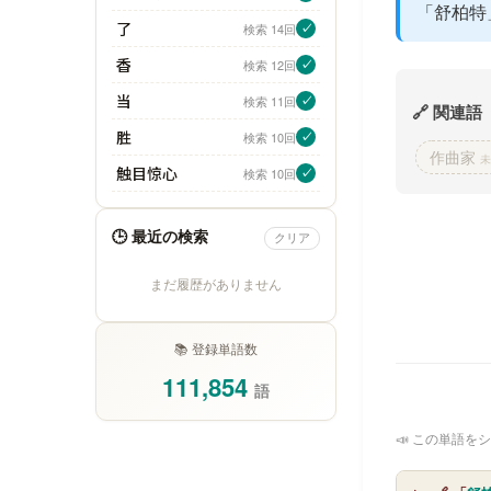
「舒柏特
了
検索 14回
✓
香
検索 12回
✓
当
検索 11回
✓
🔗 関連語
胜
検索 10回
✓
作曲家
未
触目惊心
検索 10回
✓
🕒 最近の検索
クリア
まだ履歴がありません
📚 登録単語数
111,854
語
📣 この単語をシ