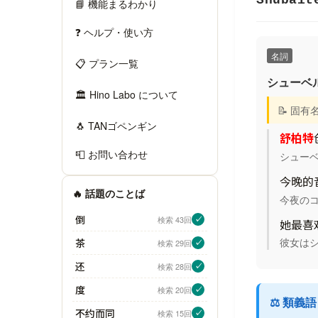
Shūbǎit
📘 機能まるわかり
❓ ヘルプ・使い方
名詞
📋 プラン一覧
シューベ
🏛 Hino Labo について
📝 固
🐧 TANゴペンギン
舒柏特
📮 お問い合わせ
シュー
今晚的
🔥 話題のことば
今夜の
倒
検索 43回
✓
她最喜
彼女は
茶
検索 29回
✓
还
検索 28回
✓
度
検索 20回
✓
⚖️ 類義
不约而同
検索 15回
✓