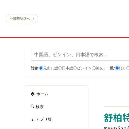
台湾華語版へ →
対象:
見出し語
日本語
ピンイン
例文
一致:
前方
|
🏠 ホーム
🔍 検索
舒柏
📱 アプリ版