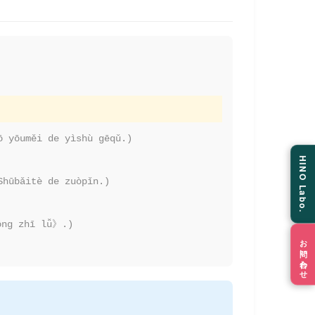
ō yōuměi de yìshù gēqǔ.)
HINO Labo.
Shūbǎitè de zuòpǐn.)
ōng zhī lǚ》.)
お問い合わせ