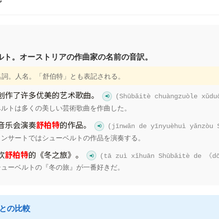
è
ルト。オーストリアの作曲家の名前の音訳。
有名詞。人名。「舒伯特」とも表記される。
创作了许多优美的艺术歌曲。
(Shūbǎitè chuàngzuòle xǔdu
ベルトは多くの美しい芸術歌曲を作曲した。
音乐会演奏
舒柏特
的作品。
(jīnwǎn de yīnyuèhuì yǎnzòu 
コンサートではシューベルトの作品を演奏する。
欢
舒柏特
的《冬之旅》。
(tā zuì xǐhuān Shūbǎitè de 《d
シューベルトの『冬の旅』が一番好きだ。
語との比較