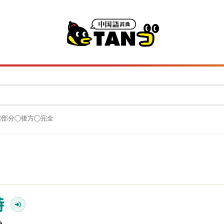
部分
後方
完全
特