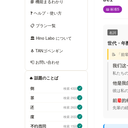
bèi
📘 機能まるわかり
📖 标准5
❓ ヘルプ・使い方
📋 プラン一覧
名詞
🏛 Hino Labo について
世代・年
🐧 TANゴペンギン
📝 「
📮 お問い合わせ
我们这
私たち
🔥 話題のことば
他是我
倒
検索 43回
✓
彼は私
茶
検索 29回
✓
前
辈
的
还
先輩の
検索 26回
✓
度
検索 20回
✓
不约而同
検索 15回
✓