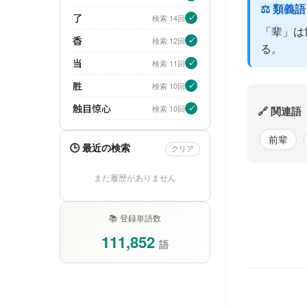
⚖️ 類義
了
検索 14回
✓
「辈」は
香
検索 12回
✓
る。
当
検索 11回
✓
胜
検索 10回
✓
触目惊心
検索 10回
✓
🔗 関連語
前辈
🕒 最近の検索
クリア
まだ履歴がありません
📚 登録単語数
111,852
語