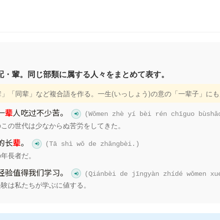
配・輩。同じ部類に属する人々をまとめて表す。
前辈」「同辈」など複合語を作る。一生(いっしょう)の意の「一辈子」に
一
辈
人吃过不少苦。
(Wǒmen zhè yí bèi rén chīguo bùshǎ
のこの世代は少なからぬ苦労をしてきた。
的长
辈
。
(Tā shì wǒ de zhǎngbèi.)
の年長者だ。
经验值得我们学习。
(Qiánbèi de jīngyàn zhídé wǒmen xu
経験は私たちが学ぶに値する。