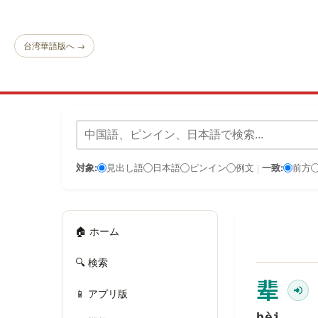
台湾華語版へ →
対象:
見出し語
日本語
ピンイン
例文
一致:
前方
|
🏠 ホーム
🔍 検索
辈
📱 アプリ版