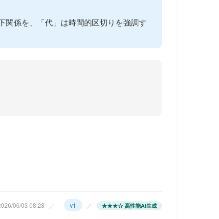
下関係を、「代」は時間的区切りを強調す
26/06/03 08:28
／
v1
／
★★★☆ 高性能AI生成