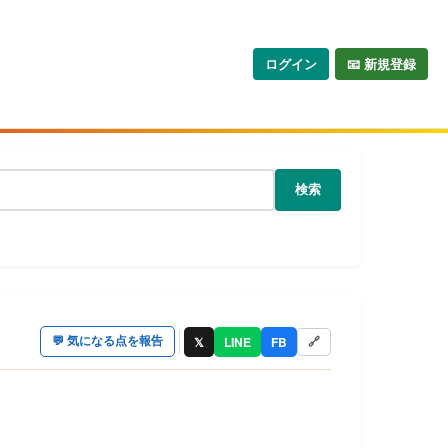
ログイン
📧 新規登録
検索
𝕏
LINE
FB
💬
気になる点を報告
🔗