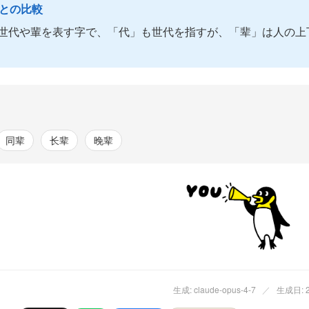
語との比較
世代や輩を表す字で、「代」も世代を指すが、「辈」は人の上
同辈
长辈
晚辈
生成: claude-opus-4-7
／
生成日: 20