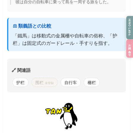
彼は自分の自転車に乗って島を一周する旅をした。
HINO Labo.
⚖️ 類義語との比較
「鐵馬」は移動式の金属柵や自転車の俗称、「护
栏」は固定式のガードレール・手すりを指す。
お問い合わせ
🔗 関連語
护栏
围栏
自行车
栅栏
未登録