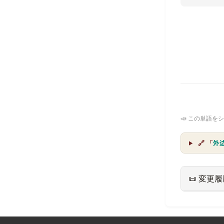
📣 この単語をシ
🔗 「
外
📜 変更