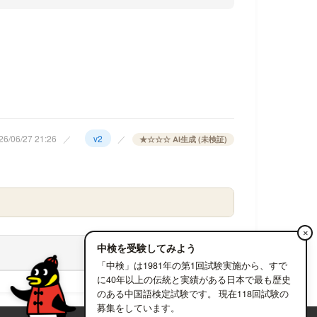
6/06/27 21:26
／
v2
／
★☆☆☆ AI生成 (未検証)
×
中検を受験してみよう
▼
「中検」は1981年の第1回試験実施から、すで
に40年以上の伝統と実績がある日本で最も歴史
のある中国語検定試験です。 現在118回試験の
募集をしています。