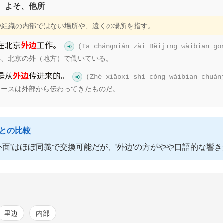
、よそ、他所
内や組織の内部ではない場所や、遠くの場所を指す。
在北京
外边
工作。
(Tā chángnián zài Běijīng wàibian gō
年、北京の外（地方）で働いている。
是从
外边
传进来的。
(Zhè xiāoxi shì cóng wàibian chuán
ュースは外部から伝わってきたものだ。
語との比較
と'外面'はほぼ同義で交換可能だが、'外边'の方がやや口語的な響
里边
内部