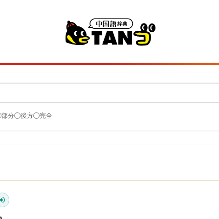
部分
後方
完全