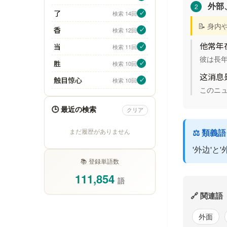
外部
2
了
検索 14回
✓
📝 身
香
検索 12回
✓
他常年
当
検索 11回
✓
彼は長
胜
検索 10回
✓
这消息
触目惊心
検索 10回
✓
このニ
🕒 最近の検索
クリア
まだ履歴がありません
⚖️ 類義
'外边'
📚 登録単語数
111,854
語
🔗 関連語
外面