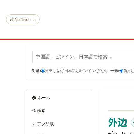
台湾華語版へ →
対象:
見出し語
日本語
ピンイン
例文
一致:
前方
|
🏠 ホーム
🔍 検索
外边
📱 アプリ版