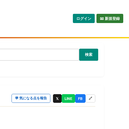
ログイン
📧 新規登録
検索
𝕏
LINE
FB
💬
気になる点を報告
🔗