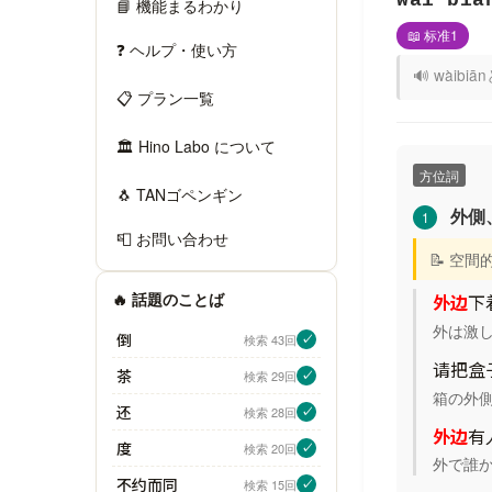
wài bia
📘 機能まるわかり
📖 标准1
❓ ヘルプ・使い方
🔊 wài
📋 プラン一覧
🏛 Hino Labo について
方位詞
🐧 TANゴペンギン
外側
1
📮 お問い合わせ
📝 空
🔥 話題のことば
外边
下
外は激
倒
検索 43回
✓
请把盒
茶
検索 29回
✓
箱の外
还
検索 28回
✓
外边
有
度
検索 20回
✓
外で誰
不约而同
検索 15回
✓