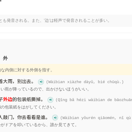
n
biānとも発音される。また、'边'は軽声で発音されることが多い。
、外
間的な内側に対する外側を指す。
着大雨，别出去。
(Wàibian xiàzhe dàyǔ, bié chūqù.)
しい雨が降っているので、出かけないほうがいい。
子
外边
的包装纸撕掉。
(Qǐng bǎ hézi wàibian de bāozhuā
側の包装紙をはがしてください。
人敲门，你去看看是谁。
(Wàibian yǒurén qiāomén, nǐ qù
かがドアを叩いているから、誰か見てきて。