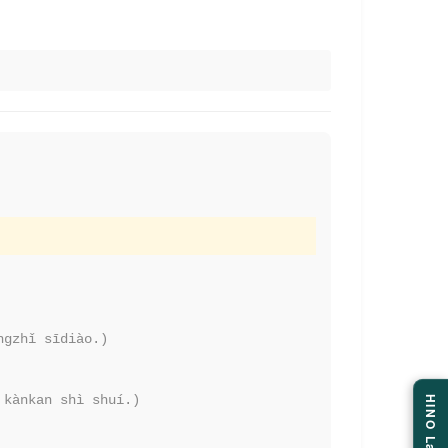
ngzhǐ sīdiào.)
 kànkan shì shuí.)
HINO Labo.