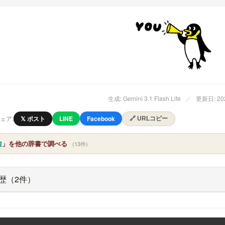
生成: Gemini 3.1 Flash Lite
／
更新日: 202
ェア:
𝕏 ポスト
LINE
Facebook
🔗 URLコピー
边
」を他の辞書で調べる
(13件)
履歴（2件）