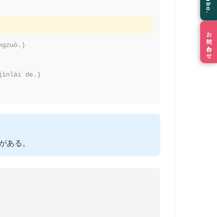
お問い合わせ
ngzuò.)
jìnlái de.)
きがある。