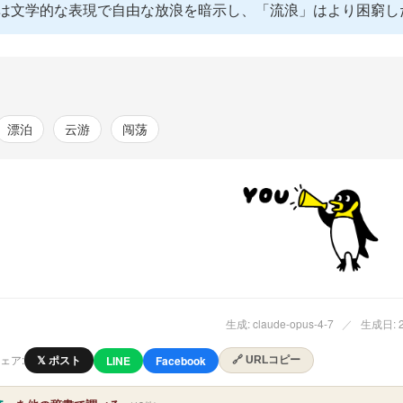
は文学的な表現で自由な放浪を暗示し、「流浪」はより困窮し
漂泊
云游
闯荡
生成: claude-opus-4-7
／
生成日: 20
ェア:
𝕏 ポスト
LINE
Facebook
🔗 URLコピー