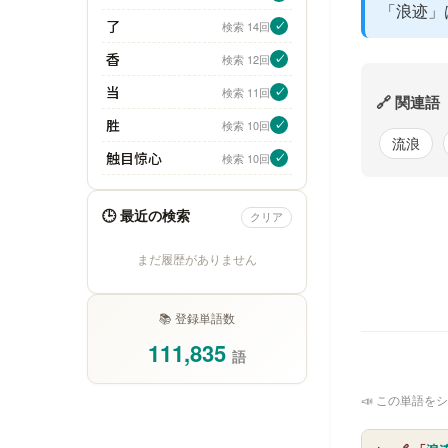
「浪迹」
了
検索 14回
✓
香
検索 12回
✓
当
検索 11回
✓
🔗 関連語
胜
検索 10回
✓
流浪
触目惊心
検索 10回
✓
🕒 最近の検索
クリア
まだ履歴がありません
📚 登録単語数
111,835
語
📣 この単語をシ