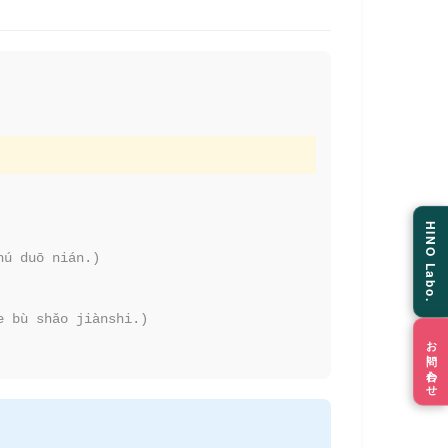
HINO Labo.
hú duō nián.)
e bù shǎo jiànshi.)
お問い合わせ