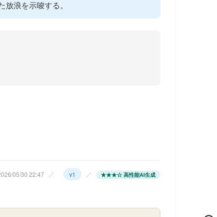
た放浪を示唆する。
26/05/30 22:47
／
v1
／
★★★☆ 高性能AI生成