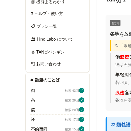
làngjì
📘 機能まるわかり
❓ ヘルプ・使い方
動詞
📋 プラン一覧
各地を放
🏛 Hino Labo について
📝 「
🐧 TANゴペンギン
他
浪迹
📮 お問い合わせ
彼は天
年轻时
🔥 話題のことば
若い頃
倒
検索 43回
✓
浪迹
各
各地を
茶
検索 29回
✓
度
検索 20回
✓
还
検索 17回
✓
⚖️ 類義
不约而同
検索 15回
✓