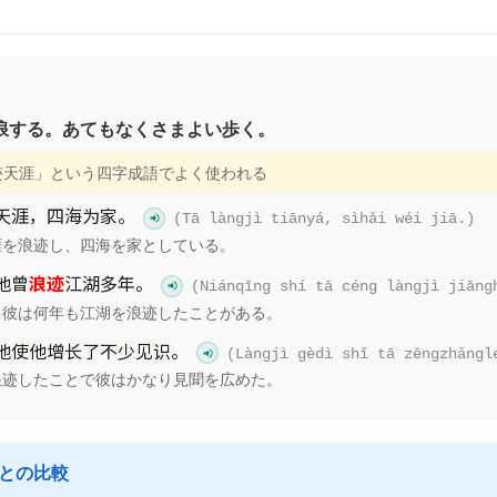
浪する。あてもなくさまよい歩く。
浪迹天涯」という四字成語でよく使われる
天涯，四海为家。
(Tā làngjì tiānyá, sìhǎi wéi jiā.)
涯を浪迹し、四海を家としている。
他曾
浪迹
江湖多年。
(Niánqīng shí tā céng làngjì jiāng
、彼は何年も江湖を浪迹したことがある。
地使他增长了不少见识。
(Làngjì gèdì shǐ tā zēngzhǎngl
浪迹したことで彼はかなり見聞を広めた。
語との比較