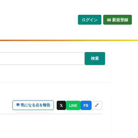
ログイン
📧 新規登録
検索
𝕏
LINE
FB
💬
気になる点を報告
🔗