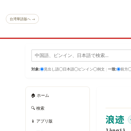
台湾華語版へ →
対象:
見出し語
日本語
ピンイン
例文
一致:
前方
|
🏠 ホーム
🔍 検索
浪迹
📱 アプリ版